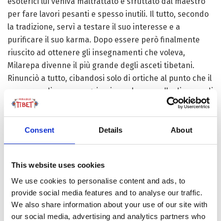
esoterici lui veniva maltrattato e sfruttato dal maestro
per fare lavori pesanti e spesso inutili. Il tutto, secondo
la tradizione, servì a testare il suo interesse e a
purificare il suo karma. Dopo essere però finalmente
riuscito ad ottenere gli insegnamenti che voleva,
Milarepa divenne il più grande degli asceti tibetani.
Rinunciò a tutto, cibandosi solo di ortiche al punto che il
suo corpo divenne magrisssimo e la sua pelle divenne di
color verde. Milarepa raggiunse l’Illuminazione
praticando sopratutto il tantra di Chakrasamvara. Il suo
esempio ha ispirato miriadi di asceti dell’area
Consent
Details
About
himalayana e molto famose sono diventate le sue
canzoni (oltre cento) che servivano a trasmettere la sua
This website uses cookies
esperienza di rinuncia, misticismo e realizzazione.
We use cookies to personalise content and ads, to
Il principale discepolo di Milarepa fu il primo monaco
provide social media features and to analyse our traffic.
della scuola Kagyu, ovvero Gampopa (1079-1153). Lui, che
We also share information about your use of our site with
ricevette la trasmissione monastica nella linea di Atisha,
our social media, advertising and analytics partners who