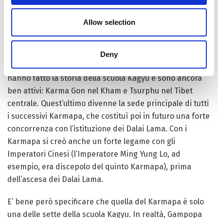
reincarnazione e poter così continuare, in un corpo
nuovo, a guidare il lignaggio ed i suoi monasteri. Così
Allow selection
Dusum Khyenpa, poi conosciuto come Karmapa,
divenne il primo tulku (maestro reincarnato) della
religione tibetana. Dusum Khyenpa fondò due
Deny
importanti monasteri del suo lignaggio, monasteri che
hanno fatto la storia della scuola Kagyu e sono ancora
ben attivi: Karma Gon nel Kham e Tsurphu nel Tibet
centrale. Quest’ultimo divenne la sede principale di tutti
i successivi Karmapa, che costituì poi in futuro una forte
concorrenza con l’istituzione dei Dalai Lama. Con i
Karmapa si creò anche un forte legame con gli
Imperatori Cinesi (l’Imperatore Ming Yung Lo, ad
esempio, era discepolo del quinto Karmapa), prima
dell’ascesa dei Dalai Lama.
E’ bene però specificare che quella del Karmapa è solo
una delle sette della scuola Kagyu. In realtà, Gampopa