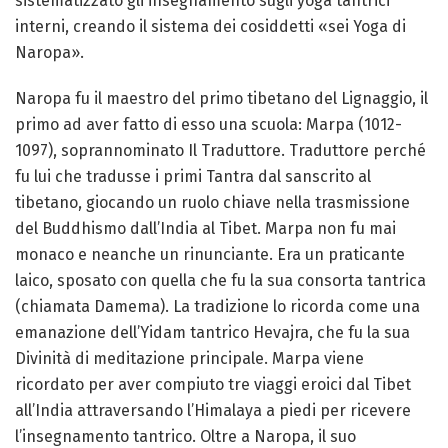
sistematizzato gli insegnamento sugli yoga tantrici
interni, creando il sistema dei cosiddetti «sei Yoga di
Naropa».
Naropa fu il maestro del primo tibetano del Lignaggio, il
primo ad aver fatto di esso una scuola: Marpa (1012-
1097), soprannominato Il Traduttore. Traduttore perché
fu lui che tradusse i primi Tantra dal sanscrito al
tibetano, giocando un ruolo chiave nella trasmissione
del Buddhismo dall’India al Tibet. Marpa non fu mai
monaco e neanche un rinunciante. Era un praticante
laico, sposato con quella che fu la sua consorta tantrica
(chiamata Damema). La tradizione lo ricorda come una
emanazione dell’Yidam tantrico Hevajra, che fu la sua
Divinità di meditazione principale. Marpa viene
ricordato per aver compiuto tre viaggi eroici dal Tibet
all’India attraversando l’Himalaya a piedi per ricevere
l’insegnamento tantrico. Oltre a Naropa, il suo