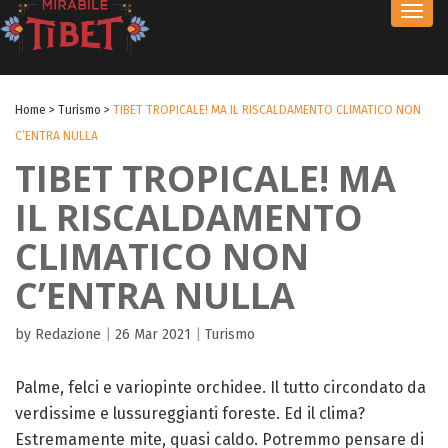
Toggl
navig
Home
>
Turismo
>
TIBET TROPICALE! MA IL RISCALDAMENTO CLIMATICO NON
C’ENTRA NULLA
TIBET TROPICALE! MA
IL RISCALDAMENTO
CLIMATICO NON
C’ENTRA NULLA
by Redazione
|
26 Mar 2021
|
Turismo
Palme, felci e variopinte orchidee. Il tutto circondato da
verdissime e lussureggianti foreste. Ed il clima?
Estremamente mite, quasi caldo. Potremmo pensare di