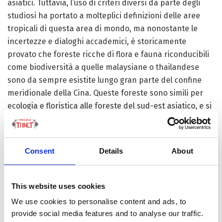
asiatici. Tuttavia, l’uso di criteri diversi da parte degli
studiosi ha portato a molteplici definizioni delle aree
tropicali di questa area di mondo, ma nonostante le
incertezze e dialoghi accademici, è storicamente
provato che foreste ricche di flora e fauna riconducibili
come biodiversità a quelle malaysiane o thailandese
sono da sempre esistite lungo gran parte del confine
meridionale della Cina. Queste foreste sono simili per
ecologia e floristica alle foreste del sud-est asiatico, e si
trovano nelle pianure intorno a quota 1000-1200 m di
altitudine. A tutti gli effetti, questa verde macchia
boschiva, è da considerarsi come una naturale
Consent
Details
About
estensione delle foreste dell’Asia sud-orientale ai suoi
limiti latitudinali e altitudinali.
This website uses cookies
We use cookies to personalise content and ads, to
UN PARADISO TROPICALE SUL TETTO DEL
provide social media features and to analyse our traffic.