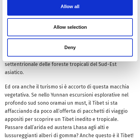
Allow all
di acqua e aria da creare banchi di nebbia costanti che,
secondo gli studiosi, rappresenta oltre un terzo
dell’immissione totale di acqua durante la stagione
Allow selection
secca. I botanici ritengono infatti che proprio questa
nebbia, assai simile nella consistenza in quella delle
Deny
aree pluviali, insieme ad un clima relativamente mite, è
il principale fattore che ha spinto così a nord il limite
settentrionale delle foreste tropicali del Sud-Est
asiatico.
Ed ora anche il turismo si è accorto di questa macchia
vegetativa. Se nello Yunnan escursioni esplorative nel
profondo sud sono oramai un must, il Tibet si sta
affacciando da poco all’offerta di pacchetti di viaggio
appositi per scoprire un Tibet inedito e tropicale.
Passare dall’arida ed austera Lhasa agli alti e
lussureggianti alberi di gomma? Anche questo è il Tibet!