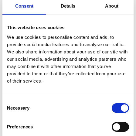
gru sono tornate numerose a volare sul Tetto del
Consent
Details
About
Mondo. Queste belle creature migrano a sud per le
parti centrali e meridionali del Tibet ogni inverno, dalle
fredde praterie del nord. La grande maggioranza delle
This website uses cookies
gru trascorrono proprio l’inverno nella contea di
We use cookies to personalise content and ads, to
Linzhou, a nord di Lhasa. Ed ora è possibile assistere a
provide social media features and to analyse our traffic.
questo spettacolo della natura. La municipalità ha infatti
We also share information about your use of our site with
costruito dei punti d’avvistamento e tour guidati ad hoc
our social media, advertising and analytics partners who
per ammirare questi straordinari animali. Si penserà al
may combine it with other information that you’ve
solito consumismo? Niente affatto, tutti gli introiti dalle
provided to them or that they’ve collected from your use
visite vengono infatti devoluti al mantenimento e
of their services.
salvaguardia dell’habitat delle gru. Ed è grazie a questa
politica che negli anni questi animal sono tornati a
Consent
Lhasa.
Necessary
Selection
Godetevi le terme di Dezong!
Preferences
Situate nella contea di Maizhokunggar, il sito termale