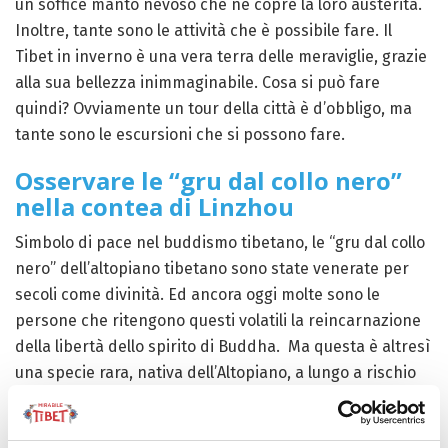
un soffice manto nevoso che ne copre la loro austerità.
Inoltre, tante sono le attività che è possibile fare. Il
Tibet in inverno è una vera terra delle meraviglie, grazie
alla sua bellezza inimmaginabile. Cosa si può fare
quindi? Ovviamente un tour della città è d’obbligo, ma
tante sono le escursioni che si possono fare.
Osservare le “gru dal collo nero”
nella contea di Linzhou
Simbolo di pace nel buddismo tibetano, le “gru dal collo
nero” dell’altopiano tibetano sono state venerate per
secoli come divinità. Ed ancora oggi molte sono le
persone che ritengono questi volatili la reincarnazione
della libertà dello spirito di Buddha. Ma questa è altresì
una specie rara, nativa dell’Altopiano, a lungo a rischio
d’estinzione. Tuttavia le cose sono cambiate. Dopo una
netta diminuzione anche a causa del bracconaggio, le