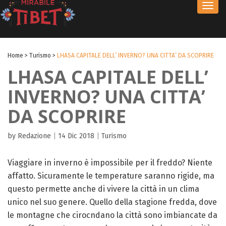
Toggl
navig
Home
>
Turismo
>
LHASA CAPITALE DELL’ INVERNO? UNA CITTA’ DA SCOPRIRE
LHASA CAPITALE DELL’
INVERNO? UNA CITTA’
DA SCOPRIRE
by Redazione
|
14 Dic 2018
|
Turismo
Viaggiare in inverno è impossibile per il freddo? Niente
affatto. Sicuramente le temperature saranno rigide, ma
questo permette anche di vivere la città in un clima
unico nel suo genere. Quello della stagione fredda, dove
le montagne che cirocndano la città sono imbiancate da