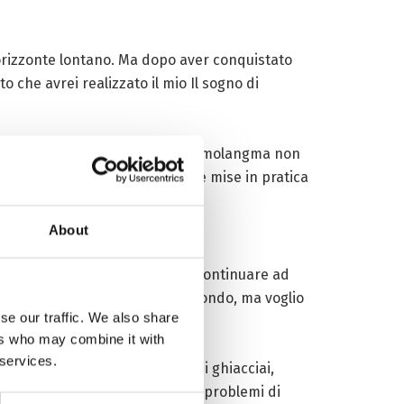
orizzonte lontano. Ma dopo aver conquistato
o che avrei realizzato il mio Il sogno di
iche erano avverse. Il monte Qomolangma non
 salita finale, durante la quale mise in pratica
About
rivare. Avevo solo bisogno di continuare ad
ang – Non riesco a vedere il mondo, ma voglio
se our traffic. We also share
ers who may combine it with
 services.
nte la navigazione attraverso i ghiacciai,
l contrario, un alpinista senza problemi di