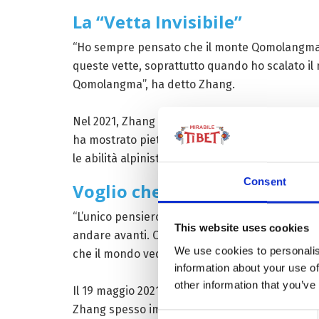
La “Vetta Invisibile”
“Ho sempre pensato che il monte Qomolangma (
queste vette, soprattutto quando ho scalato il m
Qomolangma”, ha detto Zhang.
Nel 2021, Zhang si recò al campo base del Mo
ha mostrato pietà a causa della sua disabilità 
le abilità alpinistiche e ha imparato a utilizzare 
Consent
Voglio che il mondo veda me
“L’unico pensiero nella mia mente era che non
This website uses cookies
andare avanti. Ogni ulteriore passo mi avrebb
We use cookies to personalis
che il mondo veda me”.
information about your use of
other information that you’ve
Il 19 maggio 2021, Zhang e il suo team, accompa
Zhang spesso impiegava diversi minuti, talvolta
Consent