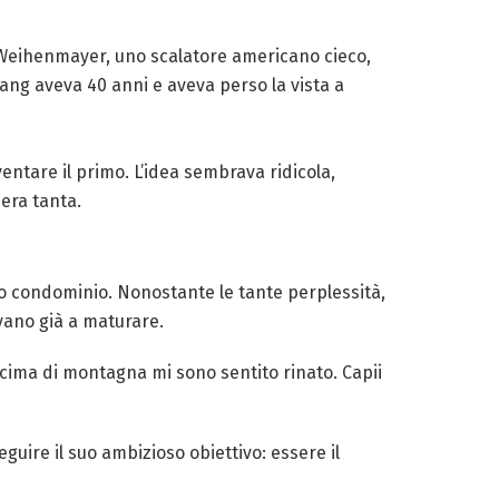
c Weihenmayer, uno scalatore americano cieco,
ang aveva 40 anni e aveva perso la vista a
tare il primo. L’idea sembrava ridicola,
era tanta.
 suo condominio. Nonostante le tante perplessità,
avano già a maturare.
a cima di montagna mi sono sentito rinato. Capii
guire il suo ambizioso obiettivo: essere il