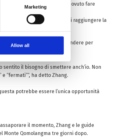
do estremo e ipossia, Zhang ha dovuto fare
Marketing
oro ultimo accampamento prima di raggiungere la
che qualcuno avrebbe dovuto scendere per
Allow all
o sentito il bisogno di smettere anch’io. Non
 e “fermati”“, ha detto Zhang.
 questa potrebbe essere l’unica opportunità
 assaporare il momento, Zhang e le guide
 del Monte Qomolangma tre giorni dopo.