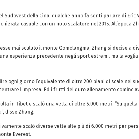
el Sudovest della Cina, qualche anno fa sentì parlare di Eri
chierata casuale con un noto scalatore nel 2015. All’epoca Zh
sse mai scalato il monte Qomolangma, Zhang si decise a diven
una esperienza precedente negli sport estremi, ma la voglia 
lire ogni giorno l’equivalente di oltre 200 piani di scale nel
 centrare l’impresa. Ed i frutti del duro allenamento cominci
lta in Tibet e scalò una vetta di oltre 5.000 metri. “Su quell
a”, disse Zhang.
ivamente scalò diverse vette alte più di 6.000 metri per perse
monte Everest.