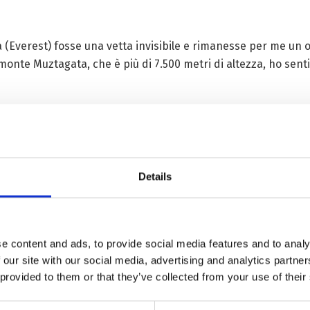
Everest) fosse una vetta invisibile e rimanesse per me un 
onte Muztagata, che è più di 7.500 metri di altezza, ho sentit
nte Qomolangma e ha scoperto che le condizioni meteorolog
visiva. Passò più di un mese al campo base preparandosi per la
i dispositivi.
Details
 avevo bisogno di pensare a quanto lontano dovevo ancora ar
e portato un passo più vicino al mio obiettivo – commentò Zh
e content and ads, to provide social media features and to analy
 our site with our social media, advertising and analytics partn
 provided to them or that they’ve collected from your use of their
gnati da tre guide sherpa, hanno iniziato la loro ascesa. Dura
 anche più di 10, per attraversare una fessura nel ghiaccio. A