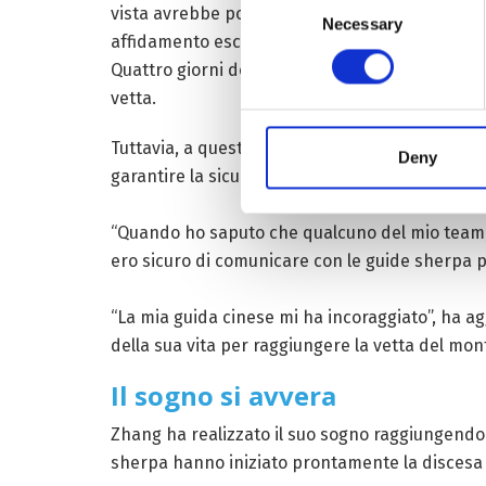
vista avrebbe potuto valicarla in un balzo. Di 
Necessary
Selection
affidamento esclusivamente sulle descrizioni ve
Quattro giorni dopo sono arrivati al quarto ca
vetta.
Tuttavia, a questo punto, la squadra di Zhang
Deny
garantire la sicurezza dei restanti membri della
“Quando ho saputo che qualcuno del mio team, in
ero sicuro di comunicare con le guide sherpa po
“La mia guida cinese mi ha incoraggiato”, ha 
della sua vita per raggiungere la vetta del m
Il sogno si avvera
Zhang ha realizzato il suo sogno raggiungendo
sherpa hanno iniziato prontamente la discesa 