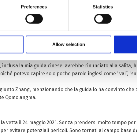
fronte a sfide come ghiacciai, scogliere, bufere di neve, fred
Preferences
Statistics
rbali delle sue guide.
mpo, situato a 8.000 metri di altitudine, che ha segnato il l
 ha dovuto affrontare la carenza di ossigeno. Era evidente 
Allow selection
 squadra nel loro viaggio verso la vetta.
clusa la mia guida cinese, avrebbe rinunciato alla salita, h
iché potevo capire solo poche parole inglesi come ‘ vai”, “su”
aggiunto Zhang, menzionando che la guida lo ha convinto che
onte Qomolangma.
 la vetta il 24 maggio 2021. Senza prendersi molto tempo per
per evitare potenziali pericoli. Sono tornati al campo base