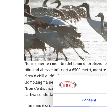
Normalmente i membri del team di protezione amb
rifiuti ad altezze inferiori a 6500 metri, mentr
circa 8 chili di rifiuti per ricevere il compenso
Qomolangma per venire inviati al riciclo, compo
“Non c’è distinzione di nazionalità. Purtropp
cattiva condotta, ma non conoscenza del territ
Consent
Il turismo è sì una risorsa importante, ma si s