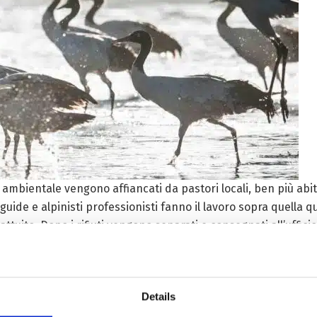
ientale vengono affiancati da pastori locali, ben più abituat
e guide e alpinisti professionisti fanno il lavoro sopra quella 
 pattuito. Dopo i rifiuti vengono separati e consegnati all’uffi
stati o distrutti. Un altro sentiero da seguire è anche quella 
o abbiamo avuto testimonianza di molti comportamenti sbagli
orio”, dichiara Nyima Tsering.
Details
a trasformando in minaccia per l’habitat tibetano? Gli esperti