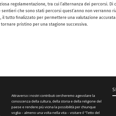
ziosa regolamentazione, tra cui l’alternanza dei percorsi. D
e sentieri che sono stati percorsi quest’anno non verranno riap
, il tutto finalizzato per permettere una valutazione accurata 
 e tornare pristino per una stagione successiva.
S
Attraverso i nostri contributi cercheremo agevolare la
conoscenza della cultura, della storia e della religione del
paese e rendere più vicina la possibilità per chiunque
voglia – almeno una volta nella vita – visitare il “Tetto del