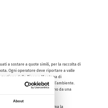
i a sostare a quote simili, per la raccolta di
quota. Ogni operatore deve riportare a valle
cio gestione della Riserva Montana di
dell’educazione al rispetto per l’ambiente.
ati che sicuramente non derivano da una
About
 ancora non lanciano l’allarme, ma la