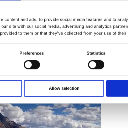
 per ripulire e tirare a lucido le proprio amate terre.
ai piedi della catena himalayana. Quando inizia la stagione alp
e content and ads, to provide social media features and to analy
uti separati fuori dalla Riserva Naturale. Dhondup una volta s
 our site with our social media, advertising and analytics partn
 provided to them or that they’ve collected from your use of their
o si assicura di salire tra i 5800 e i 6500 metri solo una vol
Preferences
Statistics
Allow selection