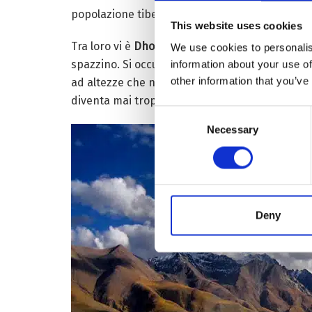
popolazione tibetana si è spontaneamente mossa
This website uses cookies
Tra loro vi è
Dhondup
, medico in un villaggio 
We use cookies to personalis
spazzino. Si occupa anche di trasportare i rifi
information about your use of
other information that you’ve
ad altezze che non aveva mai sperimentato. Adess
diventa mai troppo stancante.
Consent
Necessary
Selection
Deny