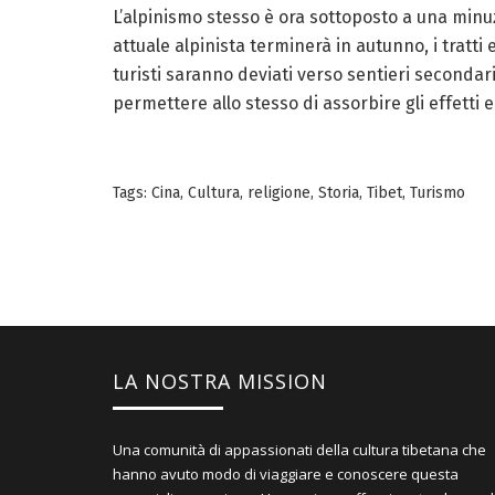
L’alpinismo stesso è ora sottoposto a una minu
attuale alpinista terminerà in autunno, i tratti 
turisti saranno deviati verso sentieri secondari
permettere allo stesso di assorbire gli effetti
Tags:
Cina
,
Cultura
,
religione
,
Storia
,
Tibet
,
Turismo
LA NOSTRA MISSION
Una comunità di appassionati della cultura tibetana che
hanno avuto modo di viaggiare e conoscere questa