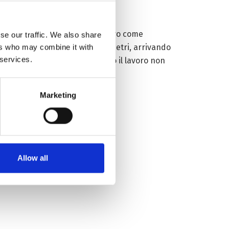
inistica, inizia un secondo lavoro come
se our traffic. We also share
i spingeva anche sopra i 6500 metri, arrivando
ers who may combine it with
 services.
ta ogni tre giorni; così facendo il lavoro non
Marketing
Allow all