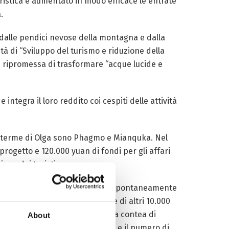
uristica e aumentato in modo efficace le entrate
.
e dalle pendici nevose della montagna e dalla
à di “Sviluppo del turismo e riduzione della
è ripromessa di trasformare “acque lucide e
e integra il loro reddito coi cespiti delle attività
lle terme di Olga sono Phagmo e Mianquka. Nel
l progetto e 120.000 yuan di fondi per gli affari
one dei turisti.
 gli abitanti del villaggio hanno spontaneamente
reddito annuo di ogni abitante di altri 10.000
lla contea di Maizhokunggar alla contea di
About
anno ampliato i propri orizzonti e il numero di