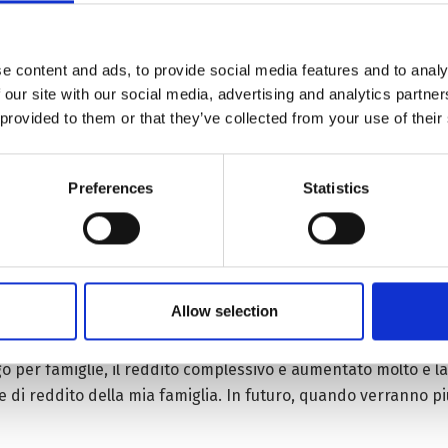
ogni abitante del villaggio è aumentato fino a toccare in media 
per cento”.
e content and ads, to provide social media features and to analy
 our site with our social media, advertising and analytics partn
 principalmente responsabile per la registrazione, l’addebito
 provided to them or that they’ve collected from your use of their
artrite, in particolare alcuni anziani. A volte li aiutiamo a cuc
debitiamo solo la metà del prezzo.” Trinley Norbu dice: “Sono an
yuan all’anno. Le politiche del partito hanno migliorato sensi
Preferences
Statistics
l familiare é un altro importante mezzo a disposizione degli a
no aperto strutture simili. Tasang, 49 anni, ha aperto un hote
Allow selection
istrazione del Turismo della Contea ha fornito letti, lenzuola 
di. Dopo aver gestito l’hotel, tutto il suo reddito appartiene 
 per famiglie, il reddito complessivo è aumentato molto e la
te di reddito della mia famiglia. In futuro, quando verranno p