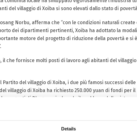
 la comunità locale ha sviluppato vigorosamente l’industria t
anti del villaggio di Xoiba si sono elevati dallo stato di povertà
a, Losang Norbu, afferma che “con le condizioni naturali creat
rto dei dipartimenti pertinenti, Xoiba ha adottato la modalit
portante motore del progetto di riduzione della povertà e si 
.
, il che fornisce molti posti di lavoro agli abitanti del villaggio 
Partito del villaggio di Xoiba, i due più famosi successi de
no del villaggio di Xoiba ha richiesto 250.000 yuan di fondi per i
r le sorgenti di Phagmo, risolvendo il problema della sistemazi
 di accoglienza era lungi dal soddisfare le esigenze. Pertanto,
il completamento di questi hotel, si prevede che aumenterà il 
sso era solo di 1.700 yuan. Nel 2016, una strada asfaltata da
Details
e sono aumentate a 2.200 yuan. Oggi gli abitanti del villaggio h