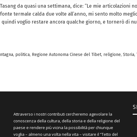
di Tasang da quasi una settimana, dice: “Le mie articolazioni 
fonte termale calda due volte all’anno, mi sento molto meglio.
 quindi voglio restare ancora qualche giorno, e tornerò di nu
ntagna
,
politica
,
Regione Autonoma Cinese del Tibet
,
religione
,
Storia
,
S
Attraverso i nostri contributi cercheremo agevolare la
conoscenza della cultura, della storia e della religione del
paese e rendere più vicina la possibilità per chiunque
voglia – almeno una volta nella vita – visitare il “Tetto del