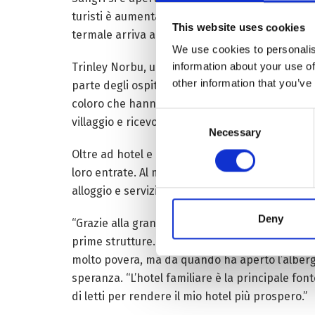
turisti è aumentato, quindi il reddito annuo di 
This website uses cookies
termale arriva a 12.600 yuan, più del sessanta 
We use cookies to personalis
information about your use of
Trinley Norbu, un operatore dell’accoglienza, è
other information that you’ve
parte degli ospiti delle terme hanno sofferto di 
coloro che hanno i certificati di disabilità, ad
Consent
villaggio e ricevo per questo un bonus di 5.000 
Necessary
Selection
Oltre ad hotel e pensioni vere e proprie, l’hote
loro entrate. Al momento, 14 famiglie locali han
alloggio e servizio di catering.
Deny
“Grazie alla grande politica del Partito, l’Ammin
prime strutture. Non ho speso affatto i miei sol
molto povera, ma da quando ha aperto l’albergo
speranza. “L’hotel familiare è la principale fon
di letti per rendere il mio hotel più prospero.”