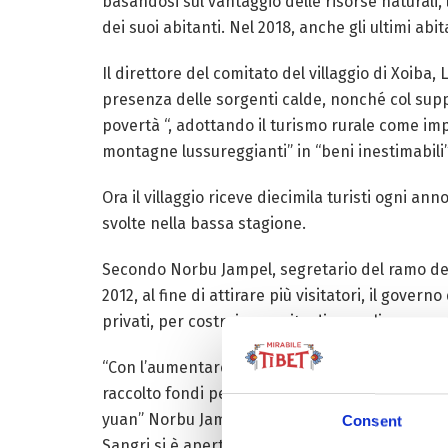
basandosi sul vantaggio delle risorse naturali,
dei suoi abitanti. Nel 2018, anche gli ultimi abit
Il direttore del comitato del villaggio di Xoib
presenza delle sorgenti calde, nonché col suppo
povertà “, adottando il turismo rurale come im
montagne lussureggianti” in “beni inestimabili”
Ora il villaggio riceve diecimila turisti ogni anno
svolte nella bassa stagione.
Secondo Norbu Jampel, segretario del ramo del 
2012, al fine di attirare più visitatori, il gover
privati, per costruire un sito di accoglienza pe
“Con l’aumentare del numero di turisti, il sito
raccolto fondi per costruire nuovi hotel. Dopo 
yuan” Norbu Jampel afferma: “prima del 2012, e
Consent
Sangri si è aperta al traffico, quindi le entrat