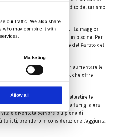
i 20.000 yuan, tra i quali il reddito del turismo
se our traffic. We also share
ers who may combine it with
 e la prenotazione dell’alloggio. “La maggior
 services.
inare, preparare il tè e guidarli in piscina. Per
che un supervisore della filiale del Partito del
bilmente le nostre vite”.
Marketing
bitanti del villaggio di Xoiba per aumentare le
l per famiglie dall’ottobre 2018, che offre
Allow all
e altre provviste necessarie ad allestire le
a me stesso.” Dice Tasang. La sua famiglia era
 vita é diventata sempre più piena di
iù turisti, prenderò in considerazione l’aggiunta