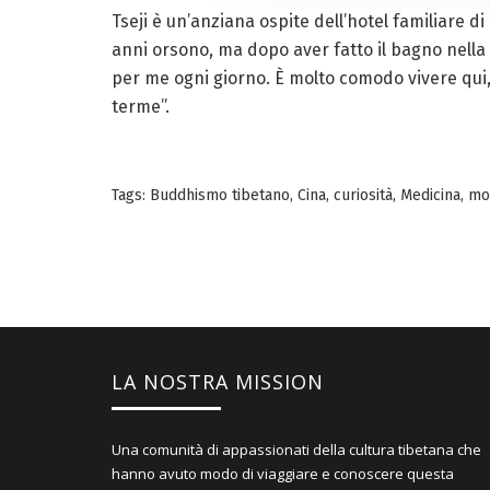
Tseji è un’anziana ospite dell’hotel familiare 
anni orsono, ma dopo aver fatto il bagno nella 
per me ogni giorno. È molto comodo vivere qui,
terme”.
Tags:
Buddhismo tibetano
,
Cina
,
curiosità
,
Medicina
,
mo
LA NOSTRA MISSION
Una comunità di appassionati della cultura tibetana che
hanno avuto modo di viaggiare e conoscere questa