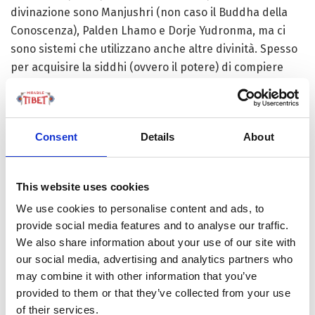
divinazione sono Manjushri (non caso il Buddha della
Conoscenza), Palden Lhamo e Dorje Yudronma, ma ci
sono sistemi che utilizzano anche altre divinità. Spesso
per acquisire la siddhi (ovvero il potere) di compiere
correttamente la divinazione si pratica l’accumulazione
del mantra della Divinità relativa: solitamente si recita il
mantra per almeno un milione di volte, spesso durante
Consent
Details
About
un ritiro.
Le divinazioni si utilizzano spesso anche per
This website uses cookies
riconoscere la reincarnazione dei Lama più importanti
(ovvero i tulku). In questo caso il metodo considerato
We use cookies to personalise content and ads, to
provide social media features and to analyse our traffic.
essere più affidabile è quello in cui si scrivono i nomi dei
We also share information about your use of our site with
potenziali candidati in piccoli pezzi di carta e questi si
our social media, advertising and analytics partners who
mettono dentro un impasto a forma sferica. Dopo di che
may combine it with other information that you’ve
si collocano queste sfere dentro un’urna, solitamente
provided to them or that they’ve collected from your use
davanti ad un oggetto sacro come un reliquiario o una
of their services.