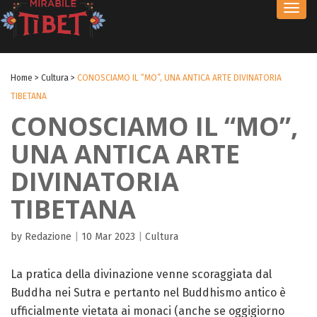
Toggl
navig
Home
>
Cultura
>
CONOSCIAMO IL “MO”, UNA ANTICA ARTE DIVINATORIA
TIBETANA
CONOSCIAMO IL “MO”,
UNA ANTICA ARTE
DIVINATORIA
TIBETANA
by Redazione
|
10 Mar 2023
|
Cultura
La pratica della divinazione venne scoraggiata dal
Buddha nei Sutra e pertanto nel Buddhismo antico è
ufficialmente vietata ai monaci (anche se oggigiorno