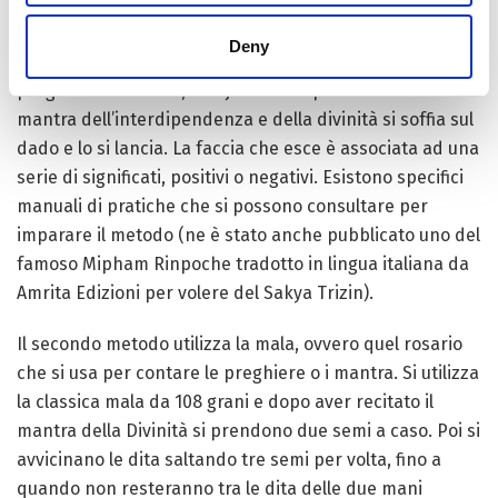
ogni faccia dello stesso si iscrivono delle sillabe seme.
Ad esempio le varie sillabe che compongono il mantra di
Deny
Manjushri: Om Ah Ra Pa Za Na Dhi. Poi dopo aver
pregato i Tre Gioielli, Manjushri e dopo aver recitato il
mantra dell’interdipendenza e della divinità si soffia sul
dado e lo si lancia. La faccia che esce è associata ad una
serie di significati, positivi o negativi. Esistono specifici
manuali di pratiche che si possono consultare per
imparare il metodo (ne è stato anche pubblicato uno del
famoso Mipham Rinpoche tradotto in lingua italiana da
Amrita Edizioni per volere del Sakya Trizin).
Il secondo metodo utilizza la mala, ovvero quel rosario
che si usa per contare le preghiere o i mantra. Si utilizza
la classica mala da 108 grani e dopo aver recitato il
mantra della Divinità si prendono due semi a caso. Poi si
avvicinano le dita saltando tre semi per volta, fino a
quando non resteranno tra le dita delle due mani