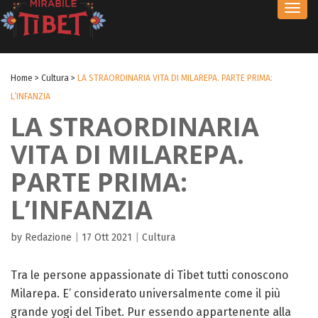
Toggl
navig
Home
>
Cultura
>
LA STRAORDINARIA VITA DI MILAREPA. PARTE PRIMA:
L’INFANZIA
LA STRAORDINARIA
VITA DI MILAREPA.
PARTE PRIMA:
L’INFANZIA
by Redazione
|
17 Ott 2021
|
Cultura
Tra le persone appassionate di Tibet tutti conoscono
Milarepa. E’ considerato universalmente come il più
grande yogi del Tibet. Pur essendo appartenente alla