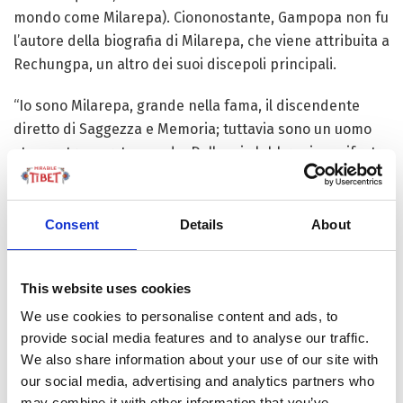
mondo come Milarepa). Ciononostante, Gampopa non fu
l’autore della biografia di Milarepa, che viene attribuita a
Rechungpa, un altro dei suoi discepoli principali.
“Io sono Milarepa, grande nella fama, il discendente
diretto di Saggezza e Memoria; tuttavia sono un uomo
stanco, trascurato e nudo. Dalle mie labbra si manifesta
un piccolo canto per tutta la Natura. Il bastone di ferro,
che la mia mano tiene, mi guida nell’attraversare
l’Oceano dell’Esistenza Condizionata. Maestro di Mente
Consent
Details
About
e Luce io sono, e nel mostrare prodigi e miracoli non
dipendo da divinità mondane”.
Questo è uno dei modi in
This website uses cookies
cui Milarepa si è descritto, ed ora narreremo la sua
storia.
We use cookies to personalise content and ads, to
provide social media features and to analyse our traffic.
Milarepa nacque nel Tibet occidentale come
We also share information about your use of our site with
primogenito di una famiglia benestante. Il padre era un
our social media, advertising and analytics partners who
may combine it with other information that you’ve