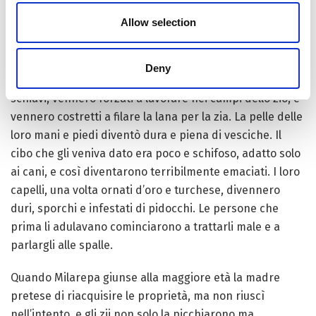
possesso.
Allow selection
Gli zii però, abusando delle volontà del padre,
deprivarono la famiglia di Milarepa da tutti i diritti sulle
Deny
loro proprietà; per di più, iniziarono a trattarli come
schiavi; vennero forzati a lavorare nei campi dello zio, e
vennero costretti a filare la lana per la zia. La pelle delle
loro mani e piedi diventò dura e piena di vesciche. Il
cibo che gli veniva dato era poco e schifoso, adatto solo
ai cani, e così diventarono terribilmente emaciati. I loro
capelli, una volta ornati d’oro e turchese, divennero
duri, sporchi e infestati di pidocchi. Le persone che
prima li adulavano cominciarono a trattarli male e a
parlargli alle spalle.
Quando Milarepa giunse alla maggiore età la madre
pretese di riacquisire le proprietà, ma non riuscì
nell’intento, e gli zii non solo la picchiarono ma