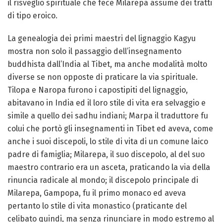
il risveglio spirituale che fece Milarepa assume dei tratti
di tipo eroico.
La genealogia dei primi maestri del lignaggio Kagyu
mostra non solo il passaggio dell’insegnamento
buddhista dall’India al Tibet, ma anche modalità molto
diverse se non opposte di praticare la via spirituale.
Tilopa e Naropa furono i capostipiti del lignaggio,
abitavano in India ed il loro stile di vita era selvaggio e
simile a quello dei sadhu indiani; Marpa il traduttore fu
colui che portò gli insegnamenti in Tibet ed aveva, come
anche i suoi discepoli, lo stile di vita di un comune laico
padre di famiglia; Milarepa, il suo discepolo, al del suo
maestro contrario era un asceta, praticando la via della
rinuncia radicale al mondo; il discepolo principale di
Milarepa, Gampopa, fu il primo monaco ed aveva
pertanto lo stile di vita monastico (praticante del
celibato quindi, ma senza rinunciare in modo estremo al