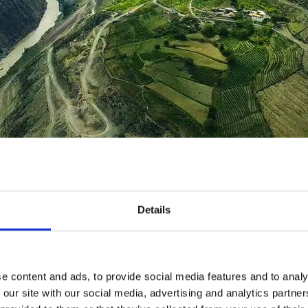
 ha riconosciuto un nuovo record assoluto: a 3.563,31 metri su
 of Lhasa, Tibet, è il vigneto più alto del mondo. Il dato ha su
gione Argentina del Salta. Nel vigneto tibetano, di 66,7 ettari, 
Details
re icewine chiamata bei bing hong.
e content and ads, to provide social media features and to analy
 our site with our social media, advertising and analytics partn