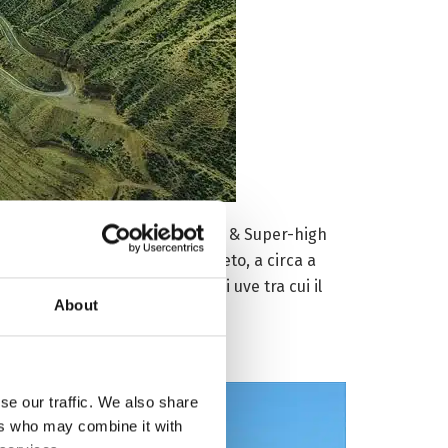
l livello del mare, il ‘Pure Land & Super-high
perato persino l’altissimo vigneto, a circa a
sono piantate circa 11 varietà di uve tra cui il
About
se our traffic. We also share
ers who may combine it with