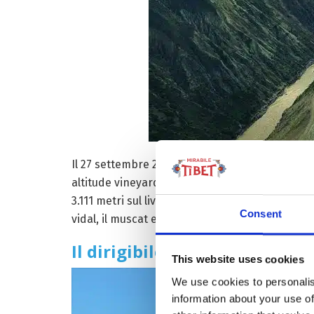
Il 27 settembre 2018, il Guinness World Records
altitude vineyard’ a Cai Na Xiang, Qushui County
3.111 metri sul livello del mare, situato nella re
Consent
vidal, il muscat e una varietà adatta a produr
Il dirigibile dei record!
This website uses cookies
We use cookies to personalis
information about your use of