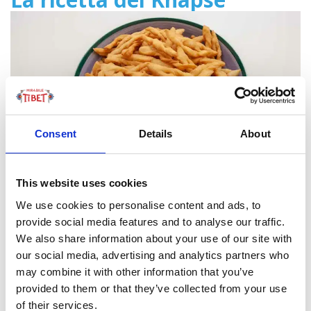
Consent
Details
About
This website uses cookies
We use cookies to personalise content and ads, to
Cosa c’è di più buono che sorseggiare il tè con dei
provide social media features and to analyse our traffic.
biscotti? Ecco i Khapse, i tradizionali “cookies” usati dai
We also share information about your use of our site with
tibetani. In Tibet si è solito utilizzare questi biscotti non
our social media, advertising and analytics partners who
solo durante il capodanno tibetano, ma anche durante
may combine it with other information that you’ve
ogni tipo di festa importante come matrimoni o
provided to them or that they’ve collected from your use
importanti incontri anche di lavoro. Variabile la forma
of their services.