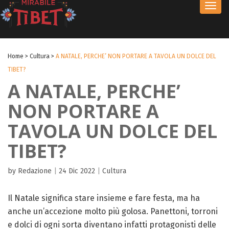
Toggl
navig
Home
>
Cultura
>
A NATALE, PERCHE’ NON PORTARE A TAVOLA UN DOLCE DEL
TIBET?
A NATALE, PERCHE’
NON PORTARE A
TAVOLA UN DOLCE DEL
TIBET?
by Redazione
|
24 Dic 2022
|
Cultura
Il Natale significa stare insieme e fare festa, ma ha
anche un’accezione molto più golosa. Panettoni, torroni
e dolci di ogni sorta diventano infatti protagonisti delle