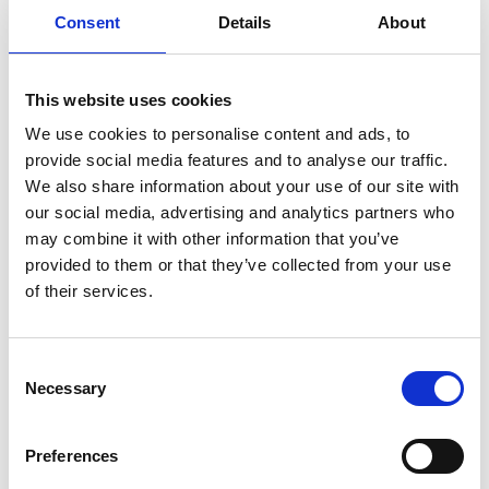
Consent
Details
About
cima al monte Tara nel villaggio di Sholpa per condurre
un evento religioso e l’opera ne è una parte
fondamentale. “Ora il villaggio ha 11 attori professionisti
This website uses cookies
che eseguono l’opera ogni anno durante l’evento; siamo
We use cookies to personalise content and ads, to
anche invitati ad esibirci in altri villaggi circostanti”, ha
provide social media features and to analyse our traffic.
detto Tsetan.
We also share information about your use of our site with
our social media, advertising and analytics partners who
“Gli attori dell’opera interpretano un giudice, due
may combine it with other information that you’ve
cacciatori, sette orsi e un cane”, ha dichiarato Tsetan,
provided to them or that they’ve collected from your use
aggiungendo che i cacciatori sono invitati a consegnare
of their services.
le armi, a prendere voto di smettere di cacciare e ai cani
e agli orsi viene detto di vivere in armonia . Tsetan ha
detto che sotto la profonda influenza di un’opera così
Consent
Necessary
educativa, e in particolare degli sforzi del Governo per
Selection
la protezione dell’ambiente, i suoi compaesani non
cacciano né danneggiano la fauna selvatica. L’ambiente
Preferences
naturale rimane sano e la fauna selvatica oggi vive