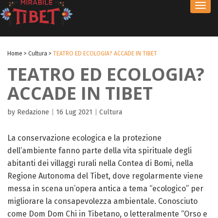
Toggl
navig
Home
>
Cultura
>
TEATRO ED ECOLOGIA? ACCADE IN TIBET
TEATRO ED ECOLOGIA?
ACCADE IN TIBET
by Redazione
|
16 Lug 2021
|
Cultura
La conservazione ecologica e la protezione
dell’ambiente fanno parte della vita spirituale degli
abitanti dei villaggi rurali nella Contea di Bomi, nella
Regione Autonoma del Tibet, dove regolarmente viene
messa in scena un’opera antica a tema “ecologico” per
migliorare la consapevolezza ambientale. Conosciuto
come Dom Dom Chi in Tibetano, o letteralmente “Orso e