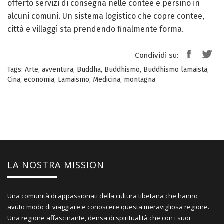
offerto servizi di consegna nelle contee e persino in
alcuni comuni. Un sistema logistico che copre contee,
città e villaggi sta prendendo finalmente forma.
Condividi su:
Tags:
Arte
,
avventura
,
Buddha
,
Buddhismo
,
Buddhismo lamaista
,
Cina
,
economia
,
Lamaismo
,
Medicina
,
montagna
LA NOSTRA MISSION
Una comunità di appassionati della cultura tibetana che hanno
avuto modo di viaggiare e conoscere questa meravigliosa regione.
Una regione affascinante, densa di spiritualità che con i suoi