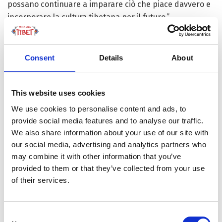
possano continuare a imparare ciò che piace davvero e
incorporare la cultura tibetana per il futuro.”
Oltre alla cultura dei Thangka, il club di produzione di
robot è diventato anche un successo tra i giovani della
Consent
Details
About
scuola Luqu. Tamdrin Tashi, un ragazzo tibetano, e i suoi
quattro membri del team stanno installando un robot di
smistamento dei rifiuti, in grado di identificare
This website uses cookies
automaticamente le categorie di rifiuti. Hanno anche
We use cookies to personalise content and ads, to
aggiunto effetti sonori per far assomigliare il robot a un
provide social media features and to analyse our traffic.
vero e proprio camion della spazzatura. “Ho imparato la
We also share information about your use of our site with
programmazione per sei mesi sotto la guida dei nostri
our social media, advertising and analytics partners who
insegnanti. Ora i robot possono mettere i rifiuti nei
may combine it with other information that you’ve
provided to them or that they’ve collected from your use
cassonetti, in base a diverse categorie, tramite sensori”,
of their services.
afferma Tamdrin Tashi.
Consent