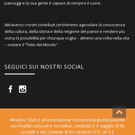
paesaggi e la sua gente è capace di riempire il cuore.
Attraverso i nostri contributi cercheremo agevolare la conoscenza
della cultura, della storia e della religione del paese e rendere più
vicina la possibilità per chiunque voglia – almeno una volta nella vita
– visitare il “Tetto del Mondo”.
SEGUICI SUI NOSTRI SOCIAL
Mirabile Tibet è un’associazione riconosciuta giuridicamente
con finalità culturali e ricreative, costituita il 9 maggio 2018.
La sede è nel Comune di Aci Castello (CT), rif. C.F.