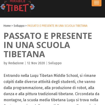
Toggl
navig
Home
>
Sviluppo
>
PASSATO E PRESENTE IN UNA SCUOLA TIBETANA
PASSATO E PRESENTE
IN UNA SCUOLA
TIBETANA
by Redazione
|
12 Nov 2020
|
Sviluppo
Entrando nella Luqu Tibetan Middle School, si rimane
colpiti dalle diverse attività degli studenti, che vanno
dalla programmazione, alla produzione di robot, alla
danza e alla pittura tradizionali tibetane. Circondata da
montagne, la scuola media tibetana Luqu si trova nella