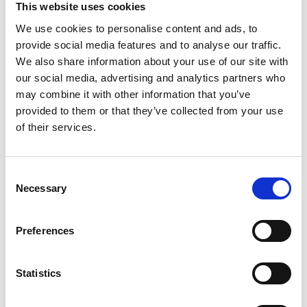
This website uses cookies
Durante tutta la sua vita il Maestro Tsongkhapadiffuse
We use cookies to personalise content and ads, to
gli insegnamenti buddisti, istruì gli studenti e fece ogni
provide social media features and to analyse our traffic.
We also share information about your use of our site with
sforzo per sviluppare la Scuola Gelugpa e aumentarne i
our social media, advertising and analytics partners who
fedeli.
Ecco perché la Festa delle lampade a burro non è
may combine it with other information that you’ve
una celebrazione solenne, ma piuttosto un giorno di
provided to them or that they’ve collected from your use
commemorazione. In quel giorno, i corni rituali nel
of their services.
Palazzo del Potala e nel Tempio di Jokhang suonano
raggiungendo ogni angolo dell’antica città di Lhasa. I
monaci battono i tamburi, i cui ritmi entrano in
Consent
profondità nel cuore della gente, accompagnando la
Necessary
Selection
lettura dei Sutra. In questa cornice, l
e lampade servono
per eliminare la confusione e l’oscurità, per la ricerca
Preferences
della luce e per la speranza futura, forniscono guida
nelle tenebre.
Statistics
Una curiosità? Se contassimo attentamente in ogni