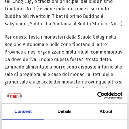
sei ‘Chog Lug’, o tradizioni principali del Buddhismo
Tibetano -NdT-) e viene indicato come il secondo
Buddha più riverito in Tibet (il primo Buddha è
Sakyamuni, Siddartha Gautama, il Budda Storico -NdT-).
Per questa festa i monasteri della Scuola Gelug nella
Regione Autonoma e nelle zone tibetane di altre
Province cinesi organizzano molti rituali commemorativi.
Da dove deriva il nome questa festa? Presto detto.
Lampade alimentate a burro sono disposte intorno alle
sale di preghiera, alle case dei monaci, ai tetti delle
grandi sale e alle scale dei monasteri e ovunque altro si
ritenga appropriato nelle case delle famiglie dei
credenti tibetani. Il risultato è suggestivo. La notte
sembra illuminarsi di mille scintillanti faville a Lhasa. Il
Consent
Details
About
suono dei corni rituali si diffonde e le lampade
sembrano stelle. Tutto il Tibet rifulge di luci che alludono
all’illuminazione promessa dagli insegnamenti buddisti.