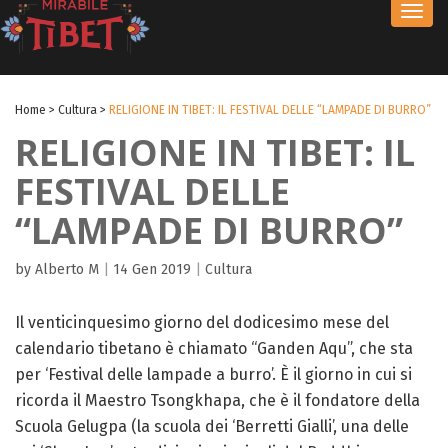
Toggl
navig
Home
>
Cultura
>
RELIGIONE IN TIBET: IL FESTIVAL DELLE “LAMPADE DI BURRO”
RELIGIONE IN TIBET: IL
FESTIVAL DELLE
“LAMPADE DI BURRO”
by Alberto M
|
14 Gen 2019
|
Cultura
Il venticinquesimo giorno del dodicesimo mese del
calendario tibetano è chiamato “Ganden Aqu”, che sta
per ‘Festival delle lampade a burro’. È il giorno in cui si
ricorda il Maestro Tsongkhapa, che è il fondatore della
Scuola Gelugpa (la scuola dei ‘Berretti Gialli’, una delle