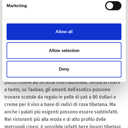
Marketing
Come abbiamo detto, via web è possibile trovare di
tutto. Dobbiamo tuttavia fare attenzione perché negli
anni questo artigianato si è rivalutato a tal punto da
raggiungere punte di eccellenza straordinarie con
Allow all
prezzi spropositati al pari di vere e proprie opere
d’arte. Storico fu l’acquisto da parte del miliardario Liu
Allow selection
Yiqian che ad Hong Kong ha sborsato 45 milioni di
dollari per aggiudicarsi un
thangka
(arazzo tibetano in
seta) commissionato oltre seicento anni fa da un
Deny
imperatore Ming. Una cifra mai pagata prima per un
pezzo cinese ad un‘asta internazionale. Senza arrivare
a tanto, su Taobao, gli amanti dell’esotico possono
trovare scatole da regalo in pelle di yak a 80 dollari e
creme per il viso a base di radici di rosa tibetana. Ma
anche i palati più esigenti possono essere soddisfatti.
Nei ristoranti più alla moda e di alto profilo delle
metropoli cinesi, è possibile infatti bere liquori tibetani