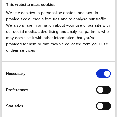
Fuori dai confini tibetani è in corso una vera Tibet
This website uses cookies
mania. In realtà l’Altopiano ha da sempre un fascino
We use cookies to personalise content and ads, to
esotico incredibile, non solo per noi occidentali ma
provide social media features and to analyse our traffic.
anche per chi vive in Estremo Oriente. La sacralità del
We also share information about your use of our site with
Tibet esercita indubbiamente un notevole appeal sugli
our social media, advertising and analytics partners who
stranieri. Complice la visione idealizzata di cui gode il
may combine it with other information that you’ve
Tibet come ‘locus amoenus‘ di pace e purezza.
provided to them or that they’ve collected from your use
of their services.
Esattamente quel che sognano molti cinesi urbanizzati,
stufi della vita caotica delle metropoli ipertrofiche che
caratterizzano la Repubblica Popolare. Non è infatti un
Consent
caso che l’anno scorso, nonostante la pandemia, il Tibet
Necessary
Selection
abbia ospitato oltre 30 milioni di turisti. Sicuramente lo
sviluppo dell’industria turistica sta aiutando a migliorare
Preferences
le condizioni di vita della popolazione locale e lo
sviluppo di un artigianato venduto poi nei canali e-
commerce ha ridotto la distanza tra il Tibet ed il
Statistics
pubblico.