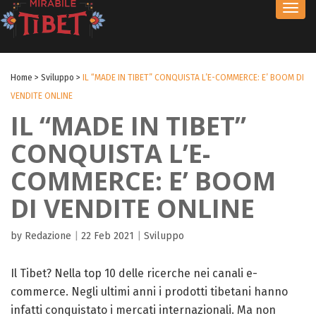
Toggl
navig
Home
>
Sviluppo
>
IL “MADE IN TIBET” CONQUISTA L’E-COMMERCE: E’ BOOM DI
VENDITE ONLINE
IL “MADE IN TIBET”
CONQUISTA L’E-
COMMERCE: E’ BOOM
DI VENDITE ONLINE
by Redazione
|
22 Feb 2021
|
Sviluppo
Il Tibet? Nella top 10 delle ricerche nei canali e-
commerce. Negli ultimi anni i prodotti tibetani hanno
infatti conquistato i mercati internazionali. Ma non