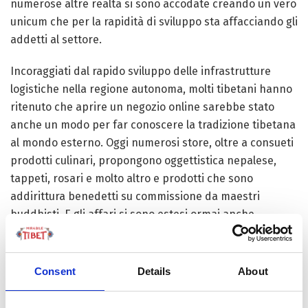
numerose altre realtà si sono accodate creando un vero
unicum che per la rapidità di sviluppo sta affacciando gli
addetti al settore.
Incoraggiati dal rapido sviluppo delle infrastrutture
logistiche nella regione autonoma, molti tibetani hanno
ritenuto che aprire un negozio online sarebbe stato
anche un modo per far conoscere la tradizione tibetana
al mondo esterno. Oggi numerosi store, oltre a consueti
prodotti culinari, propongono oggettistica nepalese,
tappeti, rosari e molto altro e prodotti che sono
addirittura benedetti su commissione da maestri
buddhisti. E gli affari si sono estesi ormai anche
all’estero. Un vero successo per tutta l’economia
dell’altopiano. Il pubblico di riferimento infatti non è
saltato quella classe cinese sempre più ricca ed agiata,
Consent
Details
About
ma anche veri culture-lover che vivono oltre Muraglia.