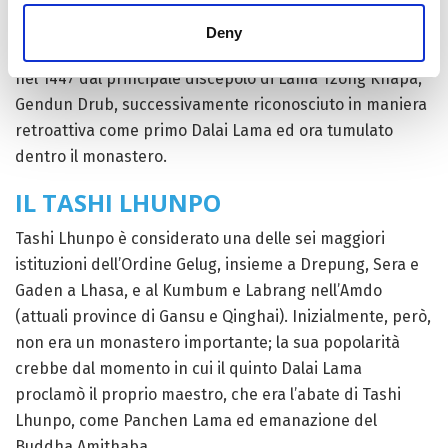
Una delle attrazioni turistiche principali all’interno dei
confini tibetani è il monastero di Tashi Lhunpo, sito a
Deny
Shigatse, la seconda più grande città del Tibet. Fondato
nel 1447 dal principale discepolo di Lama Tzong Khapa,
Gendun Drub, successivamente riconosciuto in maniera
retroattiva come primo Dalai Lama ed ora tumulato
dentro il monastero.
IL TASHI LHUNPO
Tashi Lhunpo è considerato una delle sei maggiori
istituzioni dell’Ordine Gelug, insieme a Drepung, Sera e
Gaden a Lhasa, e al Kumbum e Labrang nell’Amdo
(attuali province di Gansu e Qinghai). Inizialmente, però,
non era un monastero importante; la sua popolarità
crebbe dal momento in cui il quinto Dalai Lama
proclamò il proprio maestro, che era l’abate di Tashi
Lhunpo, come Panchen Lama ed emanazione del
Buddha Amithaba.