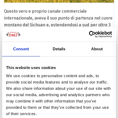
Questo vero e proprio canale commerciale
internazionale, aveva il suo punto di partenza nel cuore
montano del Sichuan e, estendendosi a sud per oltre 3
mila chilometri, permise la nascita del commercio tra il
subcontinente indiano e la Cina continentale. In questa
cornice Lhasa funse da sempre come importante
Consent
Details
About
avamposto di riparo e ristoro, prima di affrontare il
rischioso viaggio di attraversamento della catena
dell’himalaya.
This website uses cookies
We use cookies to personalise content and ads, to
IL DISTRETTO DI GYANTSE: LA
provide social media features and to analyse our traffic.
ROCCAFORTE INESPUGNABILE
We also share information about your use of our site with
Tra i luoghi più suggestivi dell’altopiano vi è Gyantse,
our social media, advertising and analytics partners who
may combine it with other information that you’ve
una città tibetana sita ad oltre 4 mila metri di altitudine,
provided to them or that they’ve collected from your use
ed è attraversata dalla “Friendship Highway”, che la
of their services.
collega direttamente con Kathmandu in Nepal. Posta