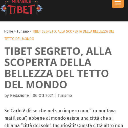
Toggl
navig
Home
>
Turismo
>
TIBET SEGRETO, ALLA SCOPERTA DELLA BELLEZZA DEL
TETTO DEL MONDO
TIBET SEGRETO, ALLA
SCOPERTA DELLA
BELLEZZA DEL TETTO
DEL MONDO
by Redazione
|
06 Ott 2021
|
Turismo
Se Carlo V disse che nel suo impero non “tramontava
mai il sole”, ebbene al mondo esiste una città che si
chiama “città del sole”. Incuriositi? Questa città altro non